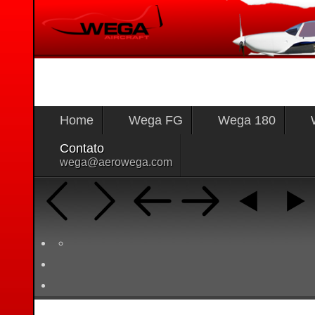
Home
Wega FG
Wega 180
Contato
wega@aerowega.com