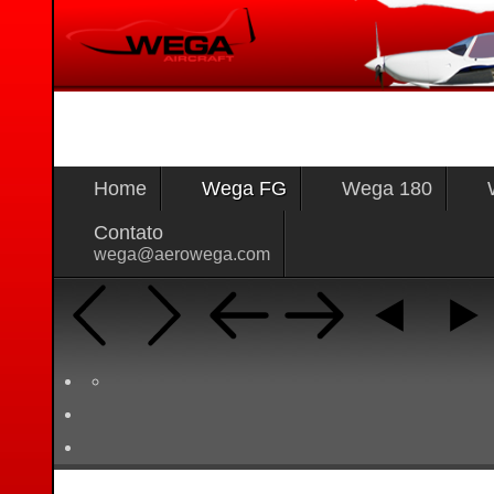
Home
Wega FG
Wega 180
Contato
wega@aerowega.com